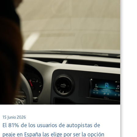
15 Junio 2026
El 81% de los usuarios de autopistas de
peaje en España las elige por ser la opción