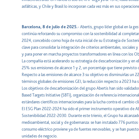
asfálticas, y Chile y Brasil lo incorporan cada vez más en sus operacione
Barcelona, 8 de julio de 2025.
- Abertis, grupo líder global en la ge
continúa reforzando su compromiso con la sostenibilidad al completa
2024, concebido como hoja de ruta inicial de su Estrategia de Sosten
clave para consolidar la integración de criterios ambientales, sociales
y para poner en marcha proyectos transformadores en línea con los Obj
La compañía está acelerando su estrategia de descarbonización y en e
25% sus emisiones de alcance 1 y 2, un porcentaje que tiene previsto 
Respecto a las emisiones de alcance 3 su objetivo es disminuirlas un 
términos globales de emisiones GEI, la reducción respecto a 2023 ha 
Los objetivos de descarbonización del grupo Abertis han sido validados
Based Targets Initiative (SBTi), organización de referencia internaciona
estándares científicos internacionales para la lucha contra el cambio cl
El ESG Plan 2022-2024 ha sido el primer instrumento operativo de Abe
Sostenibilidad 2022-2030. Durante este trienio, el Grupo ha alcanzad
medioambiental, social y de gobernanza: se han instalado 776 puntos 
consumo eléctrico proviene ya de fuentes renovables, y se han puesto
unidades de negocio.