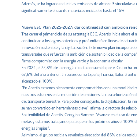
Además, se ha logrado reducir las emisiones de alcance 3 vinculadas a
significativamente el uso de materiales reciclados hasta el 16%.
Nuevo ESG Plan 2025-2027: dar continuidad con ambición ren
Tras cerrar el primer ciclo de su estrategia ESG, Abertis inicia ahora 
continuidad a los logros obtenidos y profundizará en líneas de actuació
innovación sostenible y la digitalización. Este nuevo plan incorpora 
transversales que refuerzan la ambición de sostenibilidad de la compañ
Firme compromiso con la energía verde y la economía circular
En 2024, el 72,8% de la energía directa consumida por el Grupo ha pro
67,6% del año anterior. En países como España, Francia, Italia, Brasil 
alcanzado el 100%.
“En Abertis estamos plenamente comprometidos con una movilidad má
nuestros esfuerzos en la reducción de emisiones, la descarbonización de
del transporte terrestre. Para poder conseguirlo, la digitalización, la 
se han convertido en herramientas clave”, afirma la directora de relac
Sostenibilidad de Abertis, Georgina Flamme. “Avanzar en el uso de ene
metas y estamos trabajando para que en los próximos años el 100% 
energías limpias”.
Asimismo, el grupo recicla y revaloriza alrededor del 86% de los residu