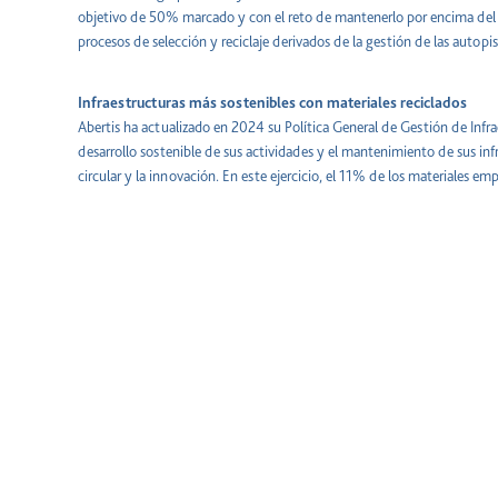
objetivo de 50% marcado y con el reto de mantenerlo por encima del 
procesos de selección y reciclaje derivados de la gestión de las autopi
Infraestructuras más sostenibles con materiales reciclados
Abertis ha actualizado en 2024 su Política General de Gestión de Infra
desarrollo sostenible de sus actividades y el mantenimiento de sus inf
circular y la innovación. En este ejercicio, el 11% de los materiales 
reciclado.
Destaca Francia, donde el uso de asfalto reciclado (RAP) ha alcanzado 
mantiene cerca del 30%. En Chile, el promedio se sitúa en torno al 9%,
para incrementar el uso de RAP en futuras repavimentaciones.
Compromiso a largo plazo
Con la mirada puesta en 2030, Abertis continuará impulsando acciones
sostenibilidad, trabajando por una infraestructura cada vez más efic
las personas y el entorno.
Nota de prensa