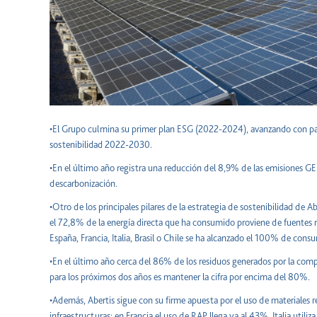
•El Grupo culmina su primer plan ESG (2022-2024), avanzando con pas
sostenibilidad 2022-2030.
•En el último año registra una reducción del 8,9% de las emisiones GEI
descarbonización.
•Otro de los principales pilares de la estrategia de sostenibilidad de A
el 72,8% de la energía directa que ha consumido proviene de fuentes 
España, Francia, Italia, Brasil o Chile se ha alcanzado el 100% de cons
•En el último año cerca del 86% de los residuos generados por la compa
para los próximos dos años es mantener la cifra por encima del 80%.
•Además, Abertis sigue con su firme apuesta por el uso de materiales r
infraestructuras: en Francia el uso de RAP llega ya al 43%, Italia utili