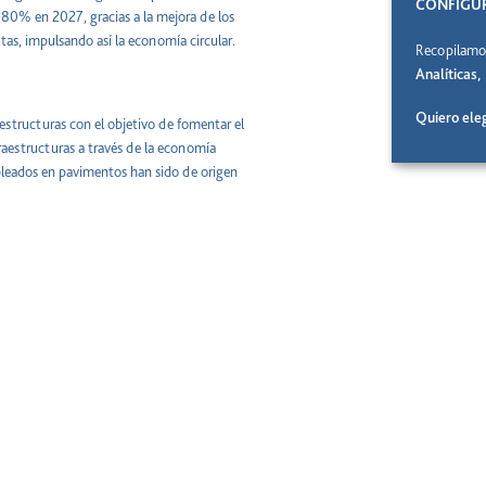
CONFIGUR
80% en 2027, gracias a la mejora de los
stas, impulsando así la economía circular.
Recopilamos
Analíticas
Quiero eleg
estructuras con el objetivo de fomentar el
raestructuras a través de la economía
empleados en pavimentos han sido de origen
el 43%, mientras que en Italia se
 y en Brasil se están realizando pruebas
 alineadas con su estrategia de
iente, descarbonizada y comprometida con