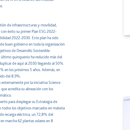
s.
stión de infraestructuras y movilidad,
r con éxito su primer Plan ESG 2022-
ibilidad 2022-2030. Este plan ha sido
 y de buen gobierno en toda la organización
etivos de Desarrollo Sostenible.
l último quinquenio ha reducido más del
duplicar de aquí al 2030 llegando al 50%.
22% en los próximos 5 años. Además, en
sido del 8,9%.
 externamente por la iniciativa Science
l que acredita su alineación con los
imático.
rtis para desplegar su Estrategia de
o todos los objetivos marcados en materia
de recarga eléctrica, un 72,8% del
 en marcha 62 plantas solares en 8