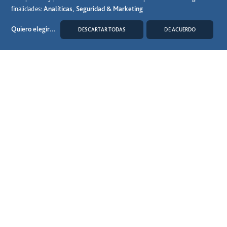
finalidades:
Analíticas, Seguridad & Marketing
Quiero elegir
...
DESCARTAR TODAS
DE ACUERDO
MODIFICAR COOKIES
Síguenos en las RRSS
Aviso legal