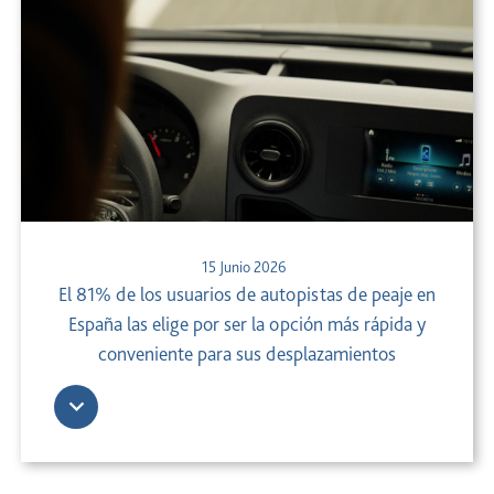
15 Junio 2026
El 81% de los usuarios de autopistas de peaje en
España las elige por ser la opción más rápida y
conveniente para sus desplazamientos