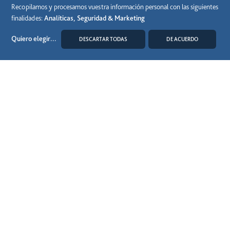
Recopilamos y procesamos vuestra información personal con las siguientes
finalidades:
Analíticas, Seguridad & Marketing
Quiero elegir
...
DESCARTAR TODAS
DE ACUERDO
15 Junio 2026
MODIFICAR COOKIES
El 81% de los usuarios de autopistas de peaje en
España las elige por ser la opción más rápida y
conveniente para sus desplazamientos