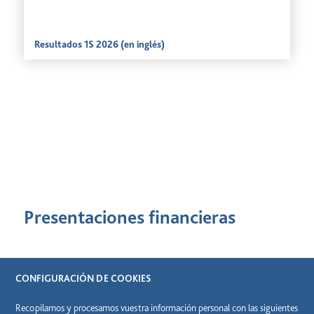
Resultados 1S 2026 (en inglés)
Presentaciones financieras
CONFIGURACIÓN DE COOKIES
Recopilamos y procesamos vuestra información personal con las siguientes
2026