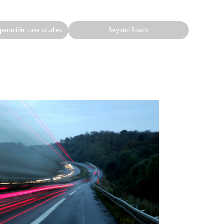
peración: case studies
Beyond Roads