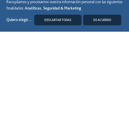
Recopilamos y procesamos vuestra información personal con las siguientes
finalidades:
Analíticas, Seguridad & Marketing
Quiero elegir
...
DESCARTAR TODAS
DE ACUERDO
15 Junio 2026
MODIFICAR COOKIES
El 81% de los usuarios de autopistas de peaje en
España las elige por ser la opción más rápida y
conveniente para sus desplazamientos