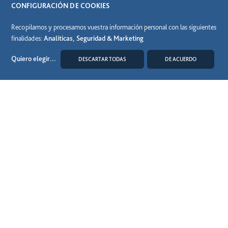
CONFIGURACIÓN DE COOKIES
Recopilamos y procesamos vuestra información personal con las siguientes
finalidades:
Analíticas, Seguridad & Marketing
Quiero elegir
...
DESCARTAR TODAS
DE ACUERDO
MODIFICAR COOKIES
8 Mayo 2026
Abertis extiende hasta 2067 su mayor concesión
en México, el principal corredor industrial del
país