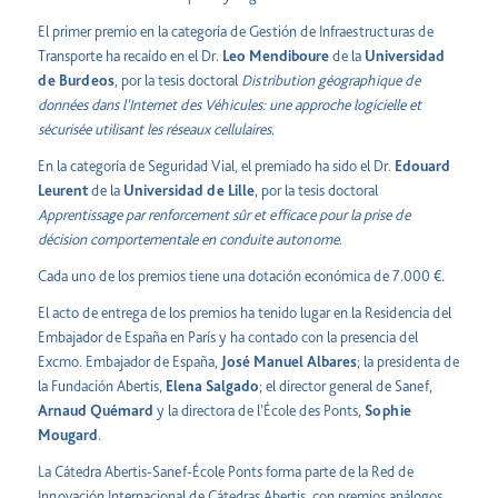
El primer premio en la categoría de Gestión de Infraestructuras de
Transporte ha recaído en el Dr.
Leo Mendiboure
de la
Universidad
de Burdeos
, por la tesis doctoral
Distribution géographique de
données dans l’Internet des Véhicules: une approche logicielle et
sécurisée utilisant les réseaux cellulaires
.
En la categoría de Seguridad Vial, el premiado ha sido el Dr.
Edouard
Leurent
de la
Universidad de Lille
, por la tesis doctoral
Apprentissage par renforcement sûr et efficace pour la prise de
décision comportementale en conduite autonome
.
Cada uno de los premios tiene una dotación económica de 7.000 €.
El acto de entrega de los premios ha tenido lugar en la Residencia del
Embajador de España en París y ha contado con la presencia del
Excmo. Embajador de España,
José Manuel Albares
; la presidenta de
la Fundación Abertis,
Elena Salgado
; el director general de Sanef,
Arnaud Quémard
y la directora de l’École des Ponts,
Sophie
Mougard
.
La Cátedra Abertis-Sanef-École Ponts forma parte de la Red de
Innovación Internacional de Cátedras Abertis, con premios análogos