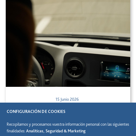
15 Junio 2026
El 81% de los usuarios de autopistas de peaje en
CONFIGURACIÓN DE COOKIES
España las elige por ser la opción más rápida y
conveniente para sus desplazamientos
Recopilamos y procesamos vuestra información personal con las siguientes
finalidades:
Analíticas, Seguridad & Marketing