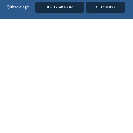
Quiero elegir
...
DESCARTAR TODAS
DE ACUERDO
MODIFICAR COOKIES