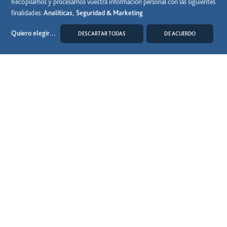
Recopilamos y procesamos vuestra información personal con las siguientes
finalidades:
Analíticas, Seguridad & Marketing
Quiero elegir
...
DESCARTAR TODAS
DE ACUERDO
MODIFICAR COOKIES