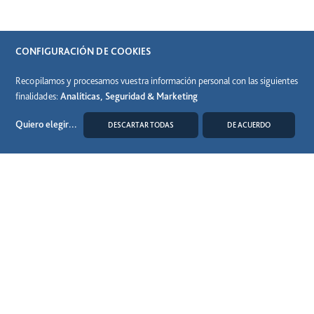
CONFIGURACIÓN DE COOKIES
Recopilamos y procesamos vuestra información personal con las siguientes
finalidades:
Analíticas, Seguridad & Marketing
Quiero elegir
...
DESCARTAR TODAS
DE ACUERDO
MODIFICAR COOKIES
Síguenos en las RRSS
Aviso legal